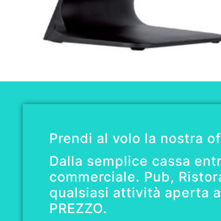
Prendi al volo la nostra o
Dalla semplice cassa entry
commerciale. Pub, Ristora
qualsiasi attività aperta 
PREZZO.