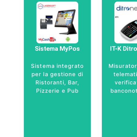
Regist
fisc
Pc-Touch
collega
Screen 14"
A.D.E
Software
display
gestionale
tastie
Stampante
tas
Fiscale Epson
Sistema MyPos
IT-K Ditr
program
Collegamento
Cassett
Agenzia
Verifica
Entrate
Sistema integrato
Misurator
Bancon
LE
per la gestione di
telemat
Offerta
Ristoranti, Bar,
verifica
Offe
Pizzerie e Pub
banconot