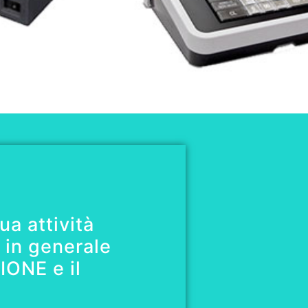
ua attività
 in generale
IONE e il