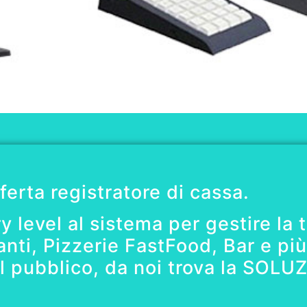
fferta registratore di cassa.
 level al sistema per gestire la t
nti, Pizzerie FastFood, Bar e più
al pubblico, da noi trova la SOLUZ