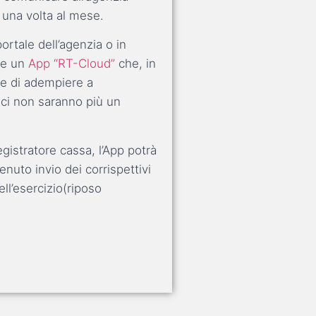
o una volta al mese.
portale dell’agenzia o in
re un
App “RT-Cloud”
che, in
te di adempiere a
tici non saranno più un
gistratore cassa, l’App potrà
venuto invio dei corrispettivi
ll’esercizio(riposo