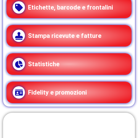
Etichette, barcode e frontalini
Stampa ricevute e fatture
Statistiche
Fidelity e promozioni